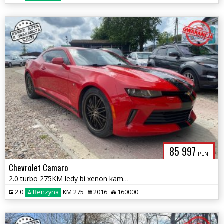
85 997
PLN
Chevrolet Camaro
2.0 turbo 275KM ledy bi xenon kamera super stan zamiana 1.r.gwarancj
2.0
Benzyna
KM 275
2016
160000