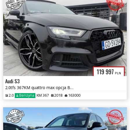
119 997
PLN
Audi S3
2.0tfs 367KM quattro max opcja B&O Navi kamera panorama zamiana gwaran
2.0
Benzyna
KM 367
2018
163000