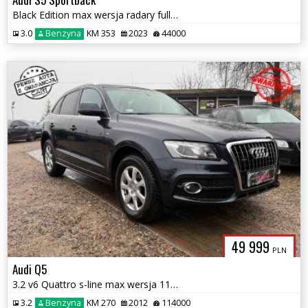
Black Edition max wersja radary full ledy kamery bezwypadkowy 1.r.gwar
3.0
Benzyna
KM 353
2023
44000
49 999
PLN
Audi Q5
3.2 v6 Quattro s-line max wersja 114 tys km doinwestowany 1.r. Gwaranc
3.2
Benzyna
KM 270
2012
114000