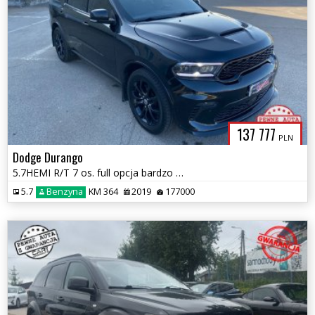
137 777
PLN
Dodge Durango
5.7HEMI R/T 7 os. full opcja bardzo zadbany 1wł zamiana 1.rok gwa
5.7
Benzyna
KM 364
2019
177000