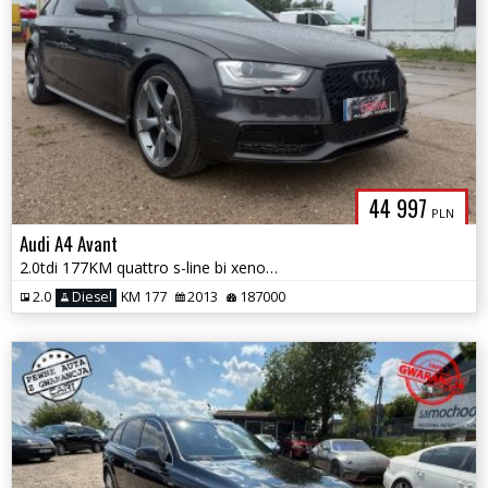
44 997
PLN
Audi A4 Avant
2.0tdi 177KM quattro s-line bi xenon ledy fotele komfort serwis gwarn
2.0
Diesel
KM 177
2013
187000