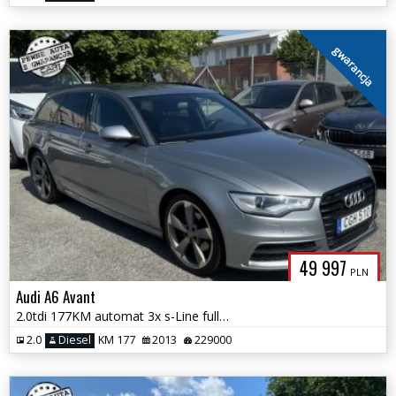
gwarancja
49 997
PLN
Audi A6 Avant
2.0tdi 177KM automat 3x s-Line full serwis pełna dok.zamiana 1.r.gwar
2.0
Diesel
KM 177
2013
229000