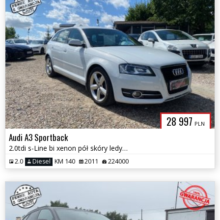
28 997
PLN
Audi A3 Sportback
2.0tdi s-Line bi xenon pół skóry ledy czarny sufit full serwis 1.r.gwa
2.0
Diesel
KM 140
2011
224000