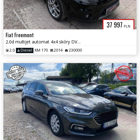
37 997
PLN
Fiat Freemont
2.0d multijet automat 4x4 skóry DVD Navi 7.os.kamera full serwis gwar
2.0
Diesel
KM 170
2014
230000