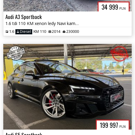
34 999
PLN
Audi A3 Sportback
1.6 tdi 110 KM xenon ledy Navi kamera 5 drzwi serwis 1.r. Gwarancji
1.6
Diesel
KM 110
2014
230000
199 997
PLN
Audi S5 Sportback