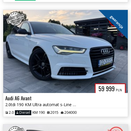
gwarancja
59 999
PLN
Audi A6 Avant
2.0tdi 190 KM Ultra automat s-Line Matrix Navi el.klapa 1. Rok. Gwar
2.0
Diesel
KM 190
2015
204000