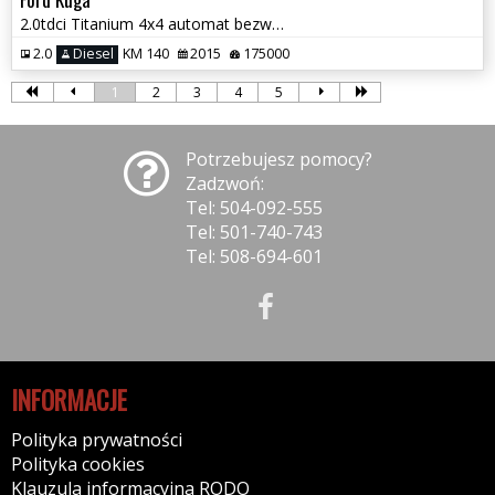
2.0tdci Titanium 4x4 automat bezwypadkowy full serwis 1 wl. 1.rok gwar
2.0
Diesel
KM 140
2015
175000
1
2
3
4
5
Potrzebujesz pomocy?
Zadzwoń:
Tel: 504-092-555
Tel: 501-740-743
Tel: 508-694-601
INFORMACJE
Polityka prywatności
Polityka cookies
Klauzula informacyjna RODO