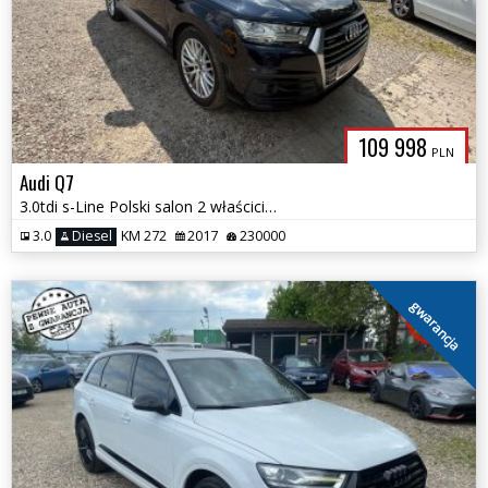
109 998
PLN
Audi Q7
3.0tdi s-Line Polski salon 2 właściciel stan idealny bezwypadkowy gwar
3.0
Diesel
KM 272
2017
230000
gwarancja