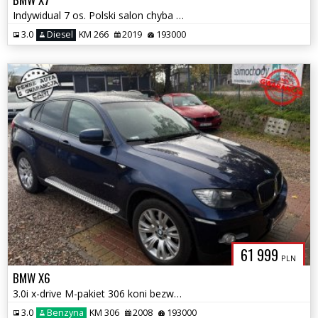
Indywidual 7 os. Polski salon chyba wszystko co możliwe 1.r.gwarancji
3.0
Diesel
KM 266
2019
193000
61 999
PLN
BMW X6
3.0i x-drive M-pakiet 306 koni bezwypadkowa pilny stan 2 wl 1.r.gwaran
3.0
Benzyna
KM 306
2008
193000