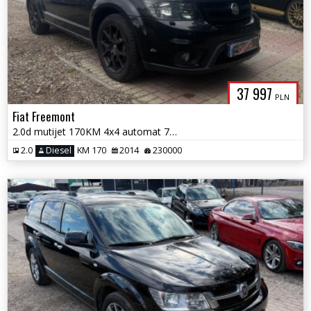
37 997
PLN
Fiat Freemont
2.0d mutijet 170KM 4x4 automat 7os. Black code dvd full serwis 1.r.gwa
2.0
Diesel
KM 170
2014
230000