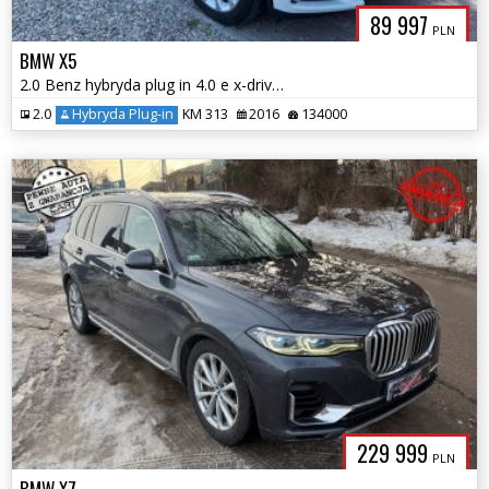
89 997
PLN
BMW X5
2.0 Benz hybryda plug in 4.0 e x-drive max opcja 133 tys km gwarancja
2.0
Hybryda Plug-in
KM 313
2016
134000
229 999
PLN
BMW X7