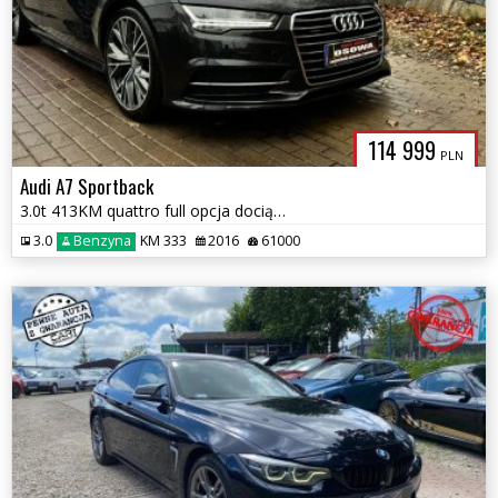
114 999
PLN
Audi A7 Sportback
3.0t 413KM quattro full opcja dociągi head up 61tys km 1.r.gwarancja
3.0
Benzyna
KM 333
2016
61000