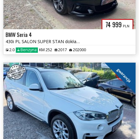
74 999
PLN
BMW Seria 4
430i PL SALON SUPER STAN dokładki duży serwis M-PAKIET
2.0
Benzyna
KM 252
2017
202000
gwarancja