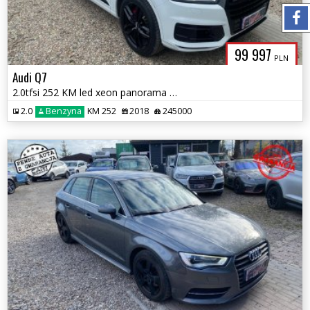
99 997
PLN
Audi Q7
2.0tfsi 252 KM led xeon panorama dach asystenci full serwis 1 . R.Gwa
2.0
Benzyna
KM 252
2018
245000