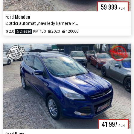
59 999
PLN
Ford Mondeo
2.0tdci automat ,navi ledy kamera PELEN SERWIS, asystenci 1.r.gwaranc
2.0
Diesel
KM 150
2020
120000
41 997
PLN
Ford Kuga