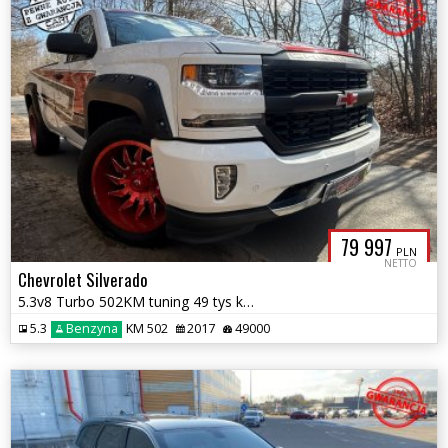
79 997
PLN
NETTO
Chevrolet Silverado
5.3v8 Turbo 502KM tuning 49 tys km piękny doinwestowany zamiana 1..gw
5.3
Benzyna
KM 502
2017
49000