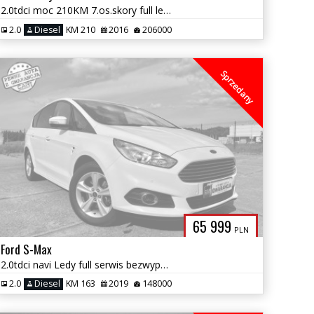
2.0tdci moc 210KM 7.os.skory full ledy radar panorama zamiana 1.gwara
2.0
Diesel
KM 210
2016
206000
Sprzedany
65 999
PLN
Ford S-Max
2.0tdci navi Ledy full serwis bezwypadkowy 1 wł zamiana 1 rok gwrancj
2.0
Diesel
KM 163
2019
148000