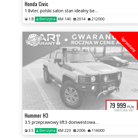
Honda Civic
1.8vtec polski salon stan idealny bez wkładu finansowego stan idealny
1.8
Benzyna
KM 140
2014
212000
Sprzedany
79 999
PLN
FAKTURA VAT
Hummer H3
3.5 przeprawowy lift3 doinwestowany Navi xenon ledy lodówka f-k. vat
3.5
Benzyna
KM 220
2006
116000