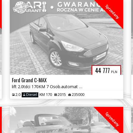
Sprzedany
44 777
PLN
Ford Grand C-MAX
lift 2.0tdci 170KM 7 Osob.automat skóry 1wł bezwypadk zamiana 1r.gwa
2.0
Diesel
KM 170
2015
235000
Sprzedany