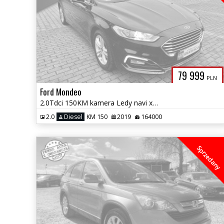
79 999
PLN
Ford Mondeo
2.0Tdci 150KM kamera Ledy navi xenon radar acc tempomat asyst.pasa gw
2.0
Diesel
KM 150
2019
164000
Sprzedany