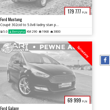
179 777
PLN
Ford Mustang
Coupé 302cid to 5.0v8 ładny stan pełna dokumentacja książki faktury
5.0
Benzyna
KM 290
1968
3800
Sprzedany
69 999
PLN
Ford Galaxy