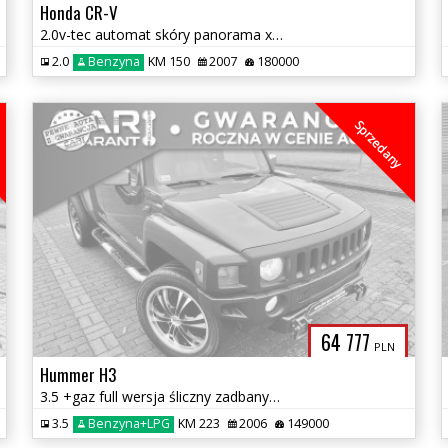
Honda CR-V
2.0v-tec automat skóry panorama x2 xenon 1 wl zamiana gwarancja
2.0
Benzyna
KM 150
2007
180000
Sprzedany
64 777
PLN
Hummer H3
3.5 +gaz full wersja śliczny zadbany 4x4 koła 22" orurowany zamiana
3.5
Benzyna+LPG
KM 223
2006
149000