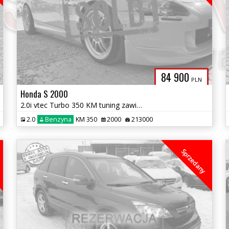
84 900
PLN
Honda S 2000
2.0i vtec Turbo 350 KM tuning zawieszenie i inne
2.0
Benzyna
KM 350
2000
213000
Sprzedany