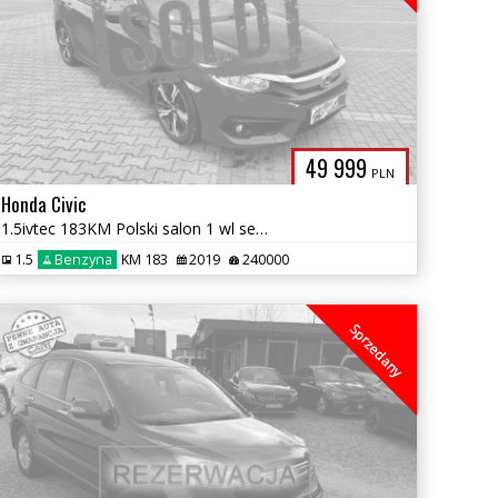
49 999
PLN
Honda Civic
1.5ivtec 183KM Polski salon 1 wl serwis bogata wersja zamiana. Gwarncj
1.5
Benzyna
KM 183
2019
240000
Sprzedany