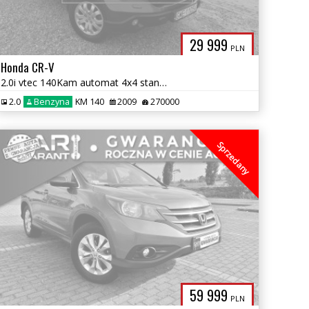
29 999
PLN
Honda CR-V
2.0i vtec 140Kam automat 4x4 stan bdb zamiana 1.r gwarancji
2.0
Benzyna
KM 140
2009
270000
Sprzedany
59 999
PLN