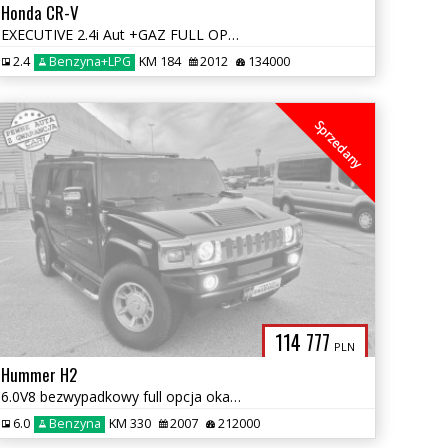
Honda CR-V
EXECUTIVE 2.4i Aut +GAZ FULL OPCJA 4X4 piękny stan zamiana 1r.gwaran
2.4
Benzyna+LPG
KM 184
2012
134000
Sprzedany
114 777
PLN
Hummer H2
6.0V8 bezwypadkowy full opcja okazja piękny stan 1 r gwarancji
6.0
Benzyna
KM 330
2007
212000