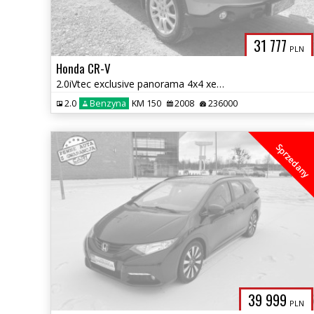
31 777
PLN
Honda CR-V
2.0iVtec exclusive panorama 4x4 xenon bezwypadkowy 1.r.gwaran
2.0
Benzyna
KM 150
2008
236000
Sprzedany
39 999
PLN