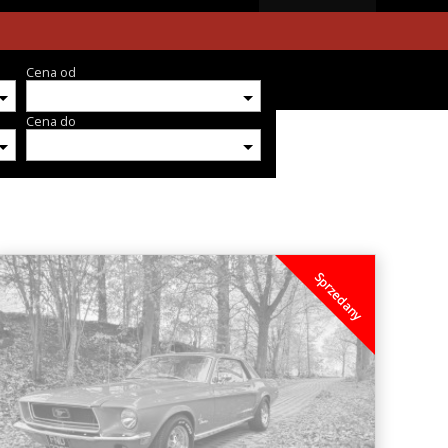
Cena od
Cena do
Sprzedany