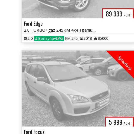
89 999
PLN
Ford Edge
2.0 TURBO+gaz 245KM 4x4 Titanium skóry navi kamera 1 wł 1 rok gwaran
2.0
Benzyna+LPG
KM 245
2018
85000
Sprzedany
5 999
PLN
Ford Focus