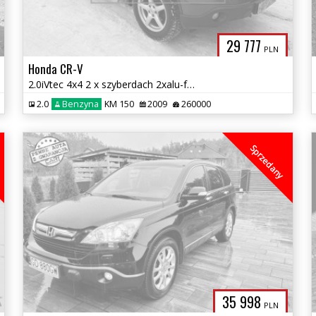
29 777
PLN
Honda CR-V
2.0iVtec 4x4 2 x szyberdach 2xalu-felgi full serwis zamiana 1.gwarancj
2.0
Benzyna
KM 150
2009
260000
Sprzedany
35 998
PLN