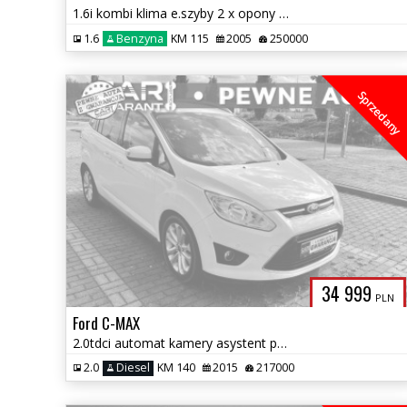
1.6i kombi klima e.szyby 2 x opony stan przyzwoity 2.wł salon pl
1.6
Benzyna
KM 115
2005
250000
Sprzedany
34 999
PLN
Ford C-MAX
2.0tdci automat kamery asystent pasa + park. Zadbany 1.r.gawarancji
2.0
Diesel
KM 140
2015
217000