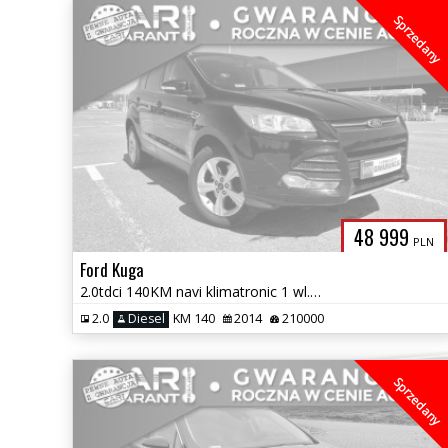
Sprzedany
48 999
PLN
Ford Kuga
2.0tdci 140KM navi klimatronic 1 wl.zamiana 1 rok gwarancji bezwypad
2.0
Diesel
KM 140
2014
210000
Sprzedany