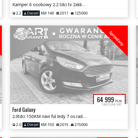
Kamper 6 osobowy 2.2 tdci tv 2xklima ogrzewanie WC zadbany 2 wl
2.2
Diesel
KM 140
2011
125000
Sprzedany
64 999
PLN
FAKTURA VAT
Ford Galaxy
2.0tdci 150KM navi ful ledy 7 os.radar asyst. pasa zamiana 1.gwara
2.0
Diesel
KM 150
2015
215000