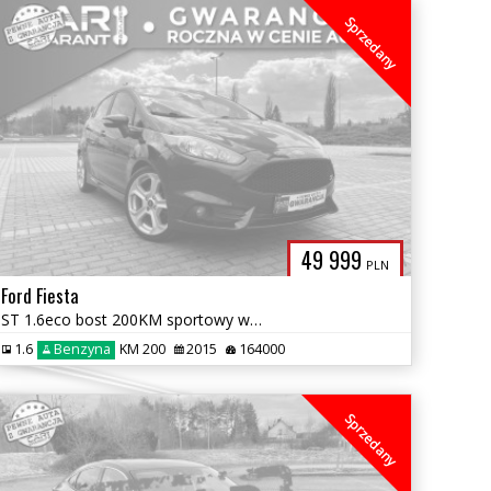
Sprzedany
49 999
PLN
Ford Fiesta
ST 1.6eco bost 200KM sportowy wydech zawieszenie zamiana klimatronic
1.6
Benzyna
KM 200
2015
164000
Sprzedany