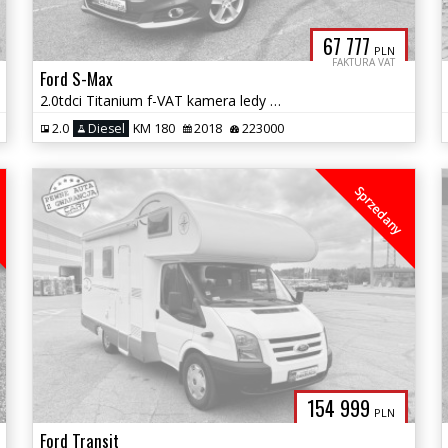
67 777
PLN
FAKTURA VAT
Ford S-Max
2.0tdci Titanium f-VAT kamera ledy asys.pasa el.klapa zamiana 1.gwara
2.0
Diesel
KM 180
2018
223000
Sprzedany
154 999
PLN
Ford Transit