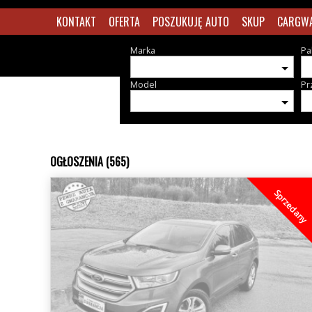
KONTAKT
OFERTA
POSZUKUJĘ AUTO
SKUP
CARGW
Marka
Pa
Model
Pr
OGŁOSZENIA (565)
Sprzedany