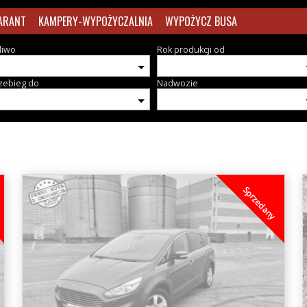
ARANT
KAMPERY-WYPOŻYCZALNIA
WYPOŻYCZ BUSA
liwo
Rok produkcji od
zebieg do
Nadwozie
Sprzedany