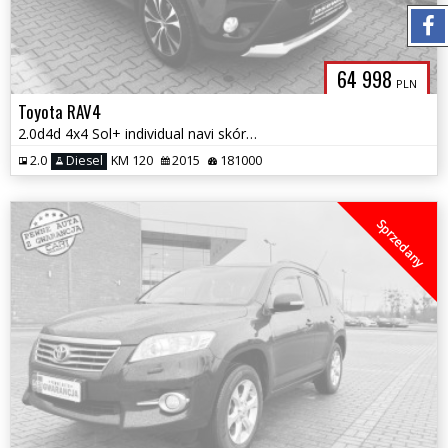
64 998
PLN
Toyota RAV4
2.0d4d 4x4 Sol+ individual navi skóry ledy el.klapa xenon zamiana gwar
2.0
Diesel
KM 120
2015
181000
Sprzedany