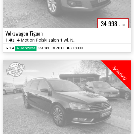
34 998
PLN
Volkswagen Tiguan
1.4tsi 4-Motion Polski salon 1 wl. Navi kamera ledy bi xenon 1.r.gwara
1.4
Benzyna
KM 160
2012
218000
Sprzedany