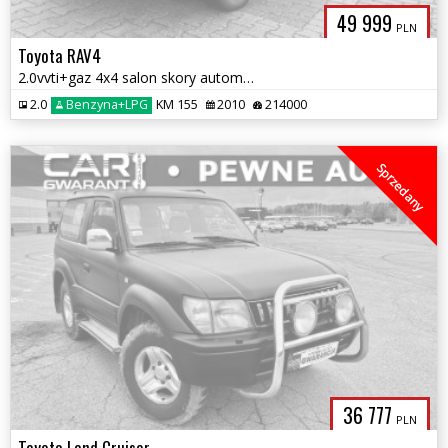
49 999
PLN
Toyota RAV4
2.0vvti+gaz 4x4 salon skory automat klimatyzacja bez wypadkowa 1 rok g
2.0
Benzyna+LPG
KM 155
2010
214000
Sprzedany
36 777
PLN
Toyota Land Cruiser