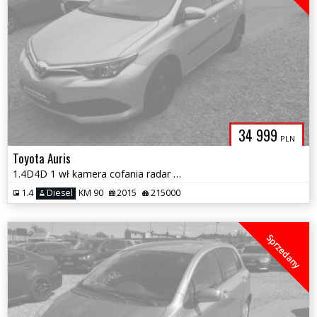
34 999
PLN
Toyota Auris
1.4D4D 1 wł kamera cofania radar zderzeniowy pełen serwis aso rok gwar
1.4
Diesel
KM 90
2015
215000
Sprzedany