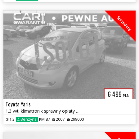
Sprzedany
6 499
PLN
Toyota Yaris
1.3 vvti klimatronik sprawny opłaty do maja stan tech bdb
1.3
Benzyna
KM 87
2007
299000