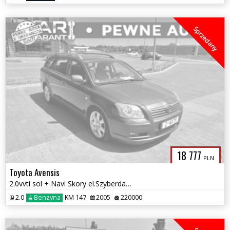
Sprzedany
18 777
PLN
Toyota Avensis
2.0vvti sol + Navi Skory el.Szyberdach piękna zadbana 1wl gwarancja
2.0
Benzyna
KM 147
2005
220000