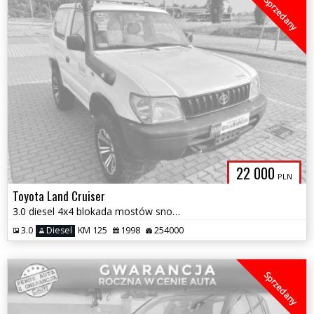
Sprzedany
22 000
PLN
Toyota Land Cruiser
3.0 diesel 4x4 blokada mostów snooker stan tech idealny zamiana
3.0
Diesel
KM 125
1998
254000
Sprzedany