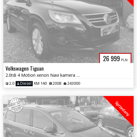
26 999
PLN
Volkswagen Tiguan
2.0tdi 4 Motion xenon Navi kamera bezwypadkowy igła zamiana 1.e.gwaran
2.0
Diesel
KM 140
2008
243000
Sprzedany