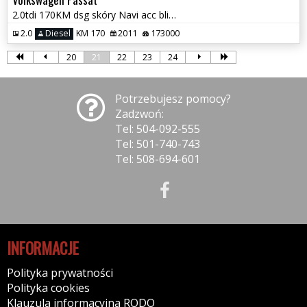
2.0tdi 170KM dsg skóry Navi acc blis el.klapa max wersja 173tys km gwa
2.0
Diesel
KM 170
2011
173000
20
21
22
23
24
Potrzebujesz pomocy?
Zadzwoń:
Tel: 504-092-555
Tel: 501-740-743
Tel: 508-694-601
INFORMACJE
Polityka prywatności
Polityka cookies
Klauzula informacyjna RODO