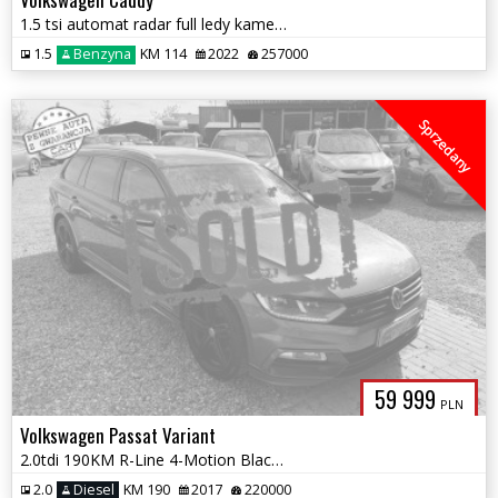
1.5 tsi automat radar full ledy kamera Navi pod. Fotele full serwis
1.5
Benzyna
KM 114
2022
257000
Sprzedany
59 999
PLN
Volkswagen Passat Variant
2.0tdi 190KM R-Line 4-Motion Black edition Webasto full ledy 1.r.gwara
2.0
Diesel
KM 190
2017
220000