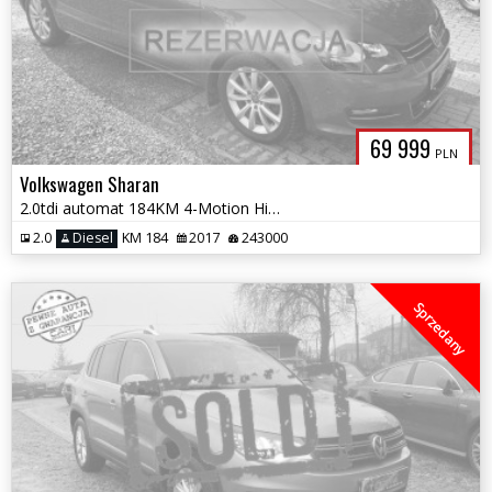
69 999
PLN
Volkswagen Sharan
2.0tdi automat 184KM 4-Motion High-Line 7 os. Full serwis 1.r.gwaranc
2.0
Diesel
KM 184
2017
243000
Sprzedany