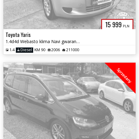
15 999
PLN
Toyota Yaris
1.4d4d Webasto klima Navi gwarancja serwisowana świeżo sprowadzona 1w
1.4
Diesel
KM 90
2006
211000
Sprzedany