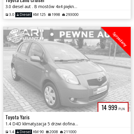
3.0 diesel aut . B mostów 4x4 piękny stan rama zdrowa 100% sprawny
3.0
Diesel
KM 125
1998
293000
Sprzedany
14 999
PLN
Toyota Yaris
1.4 D4D klimatyzacja 5 drzwi dofinansowany 1 rok gwarancji bezwypadek
1.4
Diesel
KM 90
2008
211000