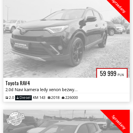
Sprzedany
59 999
PLN
Toyota RAV4
2.0d Navi kamera ledy xenon bezwypadkowy serwis zamiana 1.r.gwarancji
2.0
Diesel
KM 143
2018
226000
Sprzedany