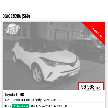
OGŁOSZENIA (568)
Sprzedany
59 998
PLN
FAKTURA VAT
Toyota C-HR
1.2 i turbo automat ledy Navi kamera as.pasa akt.tempomat salon PL gw
1.2
Benzyna
KM 116
2017
133000