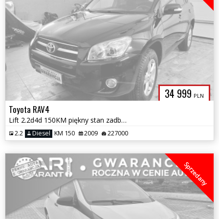
34 999
PLN
Toyota RAV4
Lift 2.2d4d 150KM piękny stan zadbany garażowany zamiana 1r.gwarancji
2.2
Diesel
KM 150
2009
227000
Sprzedany