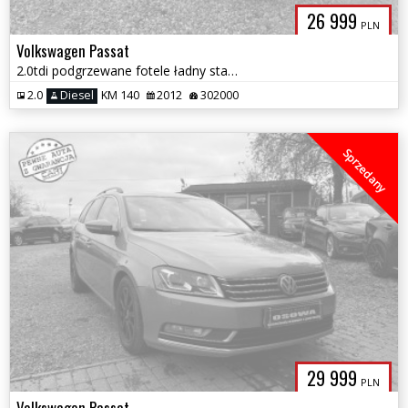
26 999
PLN
Volkswagen Passat
2.0tdi podgrzewane fotele ładny stan zadbany zamiana 1.r .gwarancji
2.0
Diesel
KM 140
2012
302000
Sprzedany
29 999
PLN
Volkswagen Passat