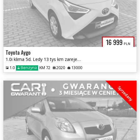
16 999
PLN
Toyota Aygo
1.0i klima 5d. Ledy 13 tys km zarejestrowane zamiana 1 rok gwarancji
1.0
Benzyna
KM 72
2020
13000
Sprzedany