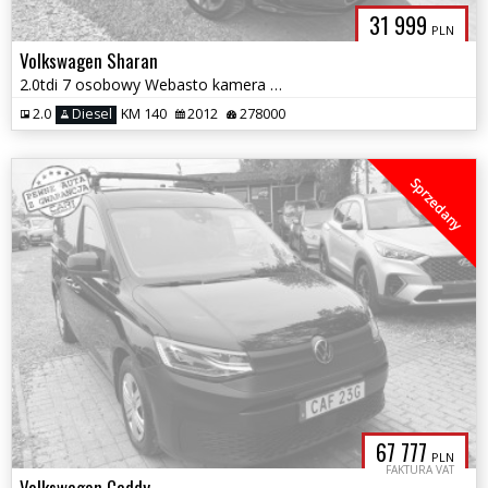
31 999
PLN
Volkswagen Sharan
2.0tdi 7 osobowy Webasto kamera Navi automat full serwis 1.r.gwarancj
2.0
Diesel
KM 140
2012
278000
Sprzedany
67 777
PLN
FAKTURA VAT
Volkswagen Caddy