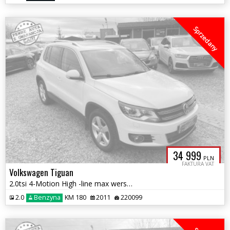
Sprzedany
34 999
PLN
FAKTURA VAT
Volkswagen Tiguan
2.0tsi 4-Motion High -line max wersja panorama zamiana 1.r.gwarancji
2.0
Benzyna
KM 180
2011
220099