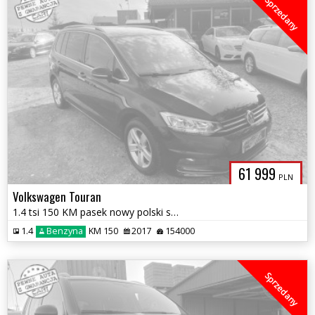
Sprzedany
61 999
PLN
Volkswagen Touran
1.4 tsi 150 KM pasek nowy polski salon high line f-k VAT 1 wl 1.r.gwar
1.4
Benzyna
KM 150
2017
154000
Sprzedany