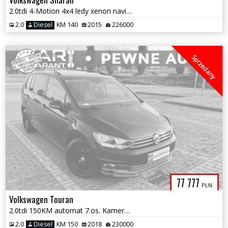
2.0tdi 4-Motion 4x4 ledy xenon navi 7.os. Bezwypadkowy zamiana 1.r gw
2.0
Diesel
KM 140
2015
226000
Sprzedany
77 777
PLN
Volkswagen Touran
2.0tdi 150KM automat 7.os. Kamera navi ledy asysten park. 1.r.gwaran
2.0
Diesel
KM 150
2018
230000