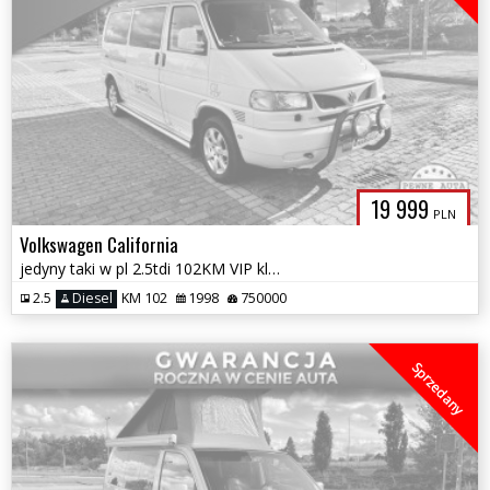
19 999
PLN
Volkswagen California
jedyny taki w pl 2.5tdi 102KM VIP klass salonka stolik webasto gw
2.5
Diesel
KM 102
1998
750000
Sprzedany