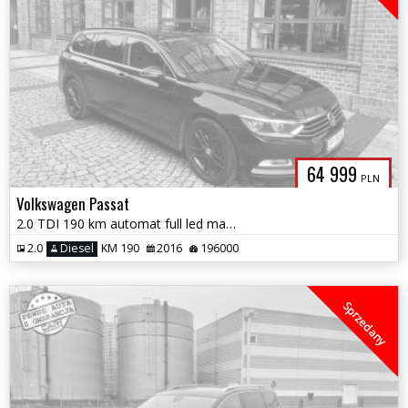
64 999
PLN
Volkswagen Passat
2.0 TDI 190 km automat full led masaże kamera navi zamiana 1 rok gwar
2.0
Diesel
KM 190
2016
196000
Sprzedany