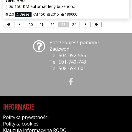
2.0d 150 KM automat ledy bi xenon full serwis Navi kamera 1.r.gwaran
2.0
Diesel
KM 150
2015
199000
20
21
22
23
24
Potrzebujesz pomocy?
Zadzwoń:
Tel: 504-092-555
Tel: 501-740-743
Tel: 508-694-601
INFORMACJE
Polityka prywatności
Polityka cookies
Klauzula informacyjna RODO