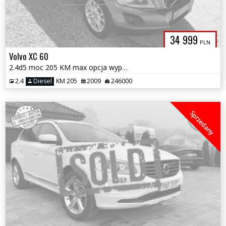
34 999
PLN
Volvo XC 60
2.4d5 moc 205 KM max opcja wyposażenia AWD automat full serwis 1.r.gwa
2.4
Diesel
KM 205
2009
246000
Sprzedany