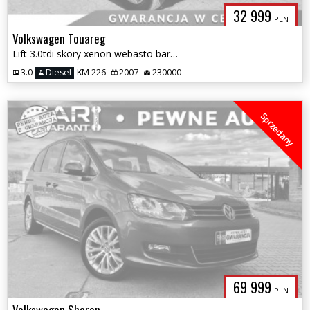
32 999
PLN
Volkswagen Touareg
Lift 3.0tdi skory xenon webasto bardzo ładny bezwypadkowy 1.r gwaran
3.0
Diesel
KM 226
2007
230000
Sprzedany
69 999
PLN
Volkswagen Sharan