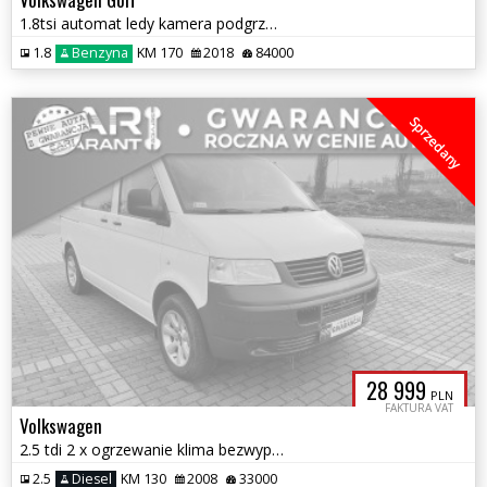
1.8tsi automat ledy kamera podgrzewane fotele f-k VAT 23 zamiana gwa
1.8
Benzyna
KM 170
2018
84000
Sprzedany
28 999
PLN
FAKTURA VAT
Volkswagen
2.5 tdi 2 x ogrzewanie klima bezwypadkowy serwis 100% sprawny zamiana
2.5
Diesel
KM 130
2008
33000