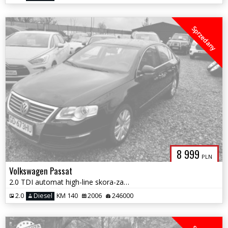
Sprzedany
8 999
PLN
Volkswagen Passat
2.0 TDI automat high-line skora-zamsz podgrzewane fotele stan tech ide
2.0
Diesel
KM 140
2006
246000