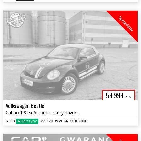
Sprzedany
59 999
PLN
Volkswagen Beetle
Cabrio 1.8 tsi Automat skóry navi kamera klima 102tys km 1R.GWARANCJI
1.8
Benzyna
KM 170
2014
102000