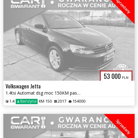
Sprzedany
53 000
PLN
Volkswagen Jetta
1.4tsi Automat dsg moc 150KM pasek kamera klima zamiana 1rok gwaran
1.4
Benzyna
KM 150
2017
154000
Sprzedany