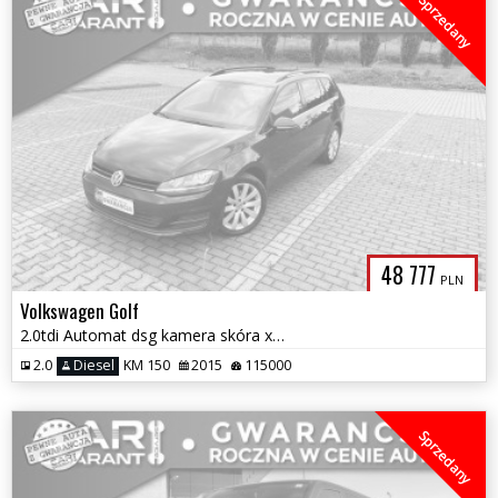
Sprzedany
48 777
PLN
Volkswagen Golf
2.0tdi Automat dsg kamera skóra xenon 1 wł zamiana piękny stan 1r.gwa
2.0
Diesel
KM 150
2015
115000
Sprzedany