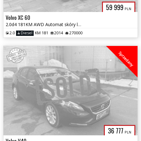
59 999
PLN
Volvo XC 60
2.0d4 181KM AWD Automat skóry ledy bi xenon full serwis zamiana gwara
2.0
Diesel
KM 181
2014
270000
Sprzedany
36 777
PLN
Volvo V40