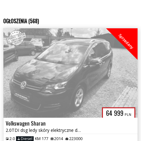
OGŁOSZENIA (568)
Sprzedany
64 999
PLN
Volkswagen Sharan
2.0TDI dsg ledy skóry elektryczne drzwi 7 osobowy pełen serwis 1.r.gwa
2.0
Diesel
KM 177
2014
223000