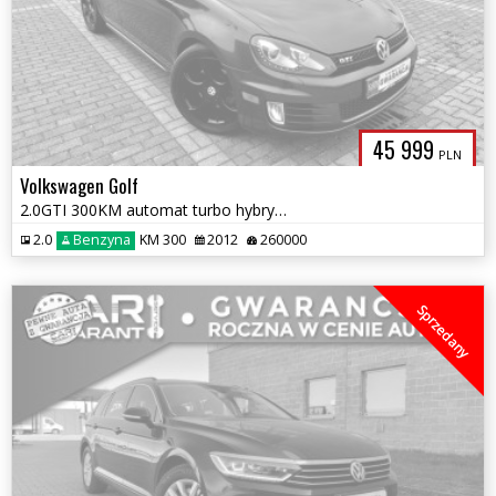
45 999
PLN
Volkswagen Golf
2.0GTI 300KM automat turbo hybryda ledy navi bi xenon zamiana 1.gwara
2.0
Benzyna
KM 300
2012
260000
Sprzedany