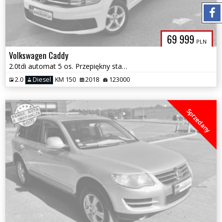
69 999
PLN
Volkswagen Caddy
2.0tdi automat 5 os. Przepiękny stan 123 tys km bezwypadkowy 1wl gwar
2.0
Diesel
KM 150
2018
123000
Sprzedany