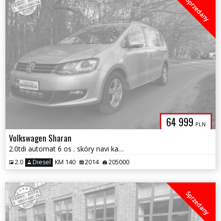
Sprzedany
64 999
PLN
Volkswagen Sharan
2.0tdi automat 6 os . skóry navi kamera xenon ledy zamiana 1 r.gwar
2.0
Diesel
KM 140
2014
205000
Sprzedany