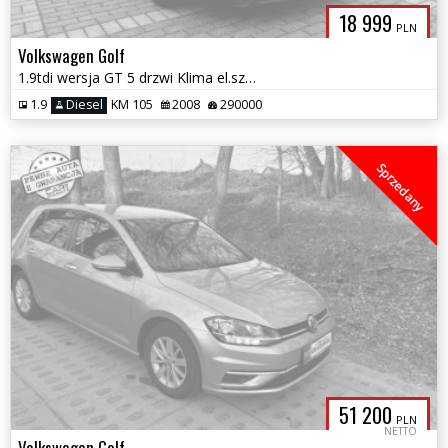
18 999
PLN
Volkswagen Golf
1.9tdi wersja GT 5 drzwi Klima el.szyby tempomat nowy dwumas zamiana
1.9
Diesel
KM 105
2008
290000
Sprzedany
51 200
PLN
NETTO
Volkswagen Golf