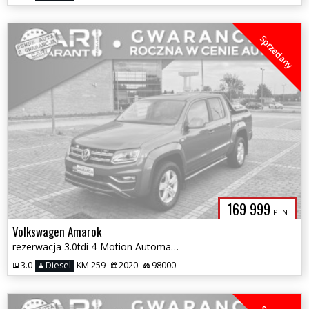
Sprzedany
169 999
PLN
Volkswagen Amarok
rezerwacja 3.0tdi 4-Motion Automat nad kabaryt full led navi
3.0
Diesel
KM 259
2020
98000