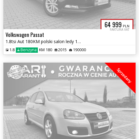
64 999
PLN
FAKTURA VAT
Volkswagen Passat
1.8tsi Aut 180KM polski salon ledy 1wł f-k Vat23% bezwypdkowy serwis
1.8
Benzyna
KM 180
2015
190000
Sprzedany