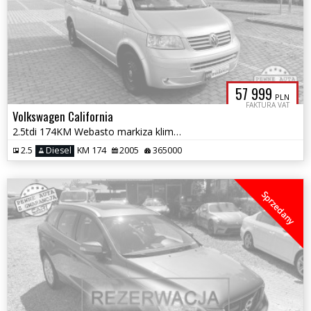
57 999
PLN
FAKTURA VAT
Volkswagen California
2.5tdi 174KM Webasto markiza klimatronic 3 str.łóżko x2 1rok.gwarancj
2.5
Diesel
KM 174
2005
365000
Sprzedany