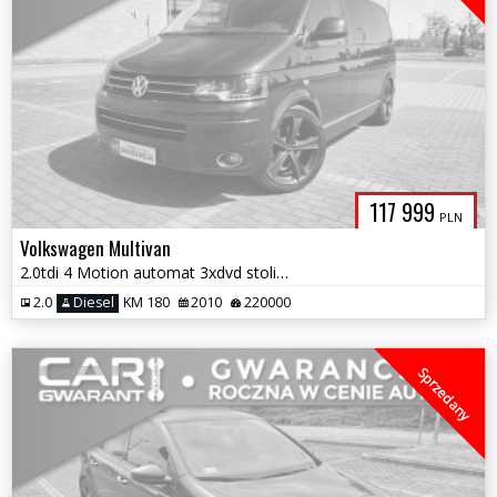
117 999
PLN
Volkswagen Multivan
2.0tdi 4 Motion automat 3xdvd stolik łóżko skory ledy 2lata gwarancji
2.0
Diesel
KM 180
2010
220000
Sprzedany