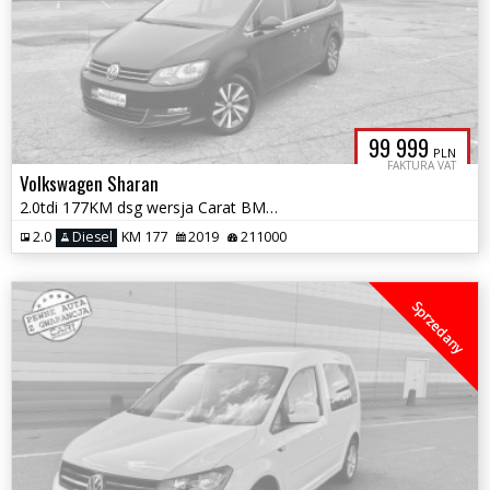
99 999
PLN
FAKTURA VAT
Volkswagen Sharan
2.0tdi 177KM dsg wersja Carat BMTnajbogatsza 7.os. Panorama el.drzwi
2.0
Diesel
KM 177
2019
211000
Sprzedany