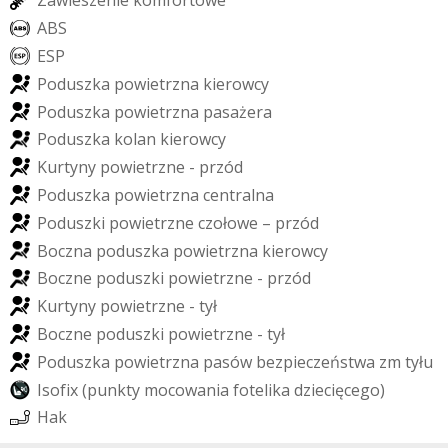
Z
a
w
i
e
s
z
e
n
i
e
k
o
m
f
o
r
t
o
w
e
A
B
S
E
S
P
P
o
d
u
s
z
k
a
p
o
w
i
e
t
r
z
n
a
k
i
e
r
o
w
c
y
P
o
d
u
s
z
k
a
p
o
w
i
e
t
r
z
n
a
p
a
s
a
ż
e
r
a
P
o
d
u
s
z
k
a
k
o
l
a
n
k
i
e
r
o
w
c
y
K
u
r
t
y
n
y
p
o
w
i
e
t
r
z
n
e
-
p
r
z
ó
d
P
o
d
u
s
z
k
a
p
o
w
i
e
t
r
z
n
a
c
e
n
t
r
a
l
n
a
P
o
d
u
s
z
k
i
p
o
w
i
e
t
r
z
n
e
c
z
o
ł
o
w
e
–
p
r
z
ó
d
B
o
c
z
n
a
p
o
d
u
s
z
k
a
p
o
w
i
e
t
r
z
n
a
k
i
e
r
o
w
c
y
B
o
c
z
n
e
p
o
d
u
s
z
k
i
p
o
w
i
e
t
r
z
n
e
-
p
r
z
ó
d
K
u
r
t
y
n
y
p
o
w
i
e
t
r
z
n
e
-
t
y
ł
B
o
c
z
n
e
p
o
d
u
s
z
k
i
p
o
w
i
e
t
r
z
n
e
-
t
y
ł
P
o
d
u
s
z
k
a
p
o
w
i
e
t
r
z
n
a
p
a
s
ó
w
b
e
z
p
i
e
c
z
e
ń
s
t
w
a
z
m
t
y
ł
u
I
s
o
f
i
x
(
p
u
n
k
t
y
m
o
c
o
w
a
n
i
a
f
o
t
e
l
i
k
a
d
z
i
e
c
i
ę
c
e
g
o
)
H
a
k