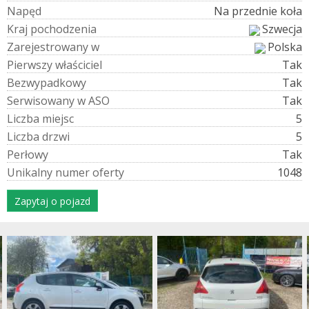
N
a
p
ę
d
Na przednie koła
K
r
a
j
p
o
c
h
o
d
z
e
n
i
a
Szwecja
Z
a
r
e
j
e
s
t
r
o
w
a
n
y
w
Polska
P
i
e
r
w
s
z
y
w
ł
a
ś
c
i
c
i
e
l
Tak
B
e
z
w
y
p
a
d
k
o
w
y
Tak
S
e
r
w
i
s
o
w
a
n
y
w
A
S
O
Tak
L
i
c
z
b
a
m
i
e
j
s
c
5
L
i
c
z
b
a
d
r
z
w
i
5
P
e
r
ł
o
w
y
Tak
U
n
i
k
a
l
n
y
n
u
m
e
r
o
f
e
r
t
y
1048
Zapytaj o pojazd