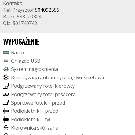
Kontakt:
Tel: Krzysztof
504092555
Biuro 583220304
Ola. 501740743
WYPOSAŻENIE
R
a
d
i
o
G
n
i
a
z
d
o
U
S
B
S
y
s
t
e
m
n
a
g
ł
o
ś
n
i
e
n
i
a
K
l
i
m
a
t
y
z
a
c
j
a
a
u
t
o
m
a
t
y
c
z
n
a
,
d
w
u
s
t
r
e
f
o
w
a
P
o
d
g
r
z
e
w
a
n
y
f
o
t
e
l
k
i
e
r
o
w
c
y
P
o
d
g
r
z
e
w
a
n
y
f
o
t
e
l
p
a
s
a
ż
e
r
a
S
p
o
r
t
o
w
e
f
o
t
e
l
e
-
p
r
z
ó
d
P
o
d
ł
o
k
i
e
t
n
i
k
i
-
p
r
z
ó
d
P
o
d
ł
o
k
i
e
t
n
i
k
i
-
t
y
ł
K
i
e
r
o
w
n
i
c
a
s
k
ó
r
z
a
n
a