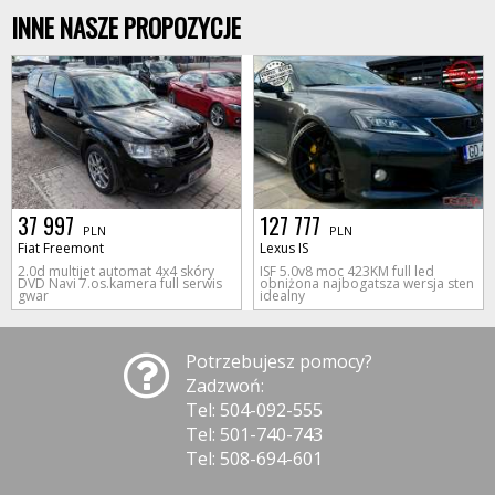
INNE NASZE PROPOZYCJE
37 997
127 777
PLN
PLN
Fiat Freemont
Lexus IS
2.0d multijet automat 4x4 skóry
ISF 5.0v8 moc 423KM full led
DVD Navi 7.os.kamera full serwis
obniżona najbogatsza wersja sten
gwar
idealny
Potrzebujesz pomocy?
Zadzwoń:
Tel: 504-092-555
Tel: 501-740-743
Tel: 508-694-601