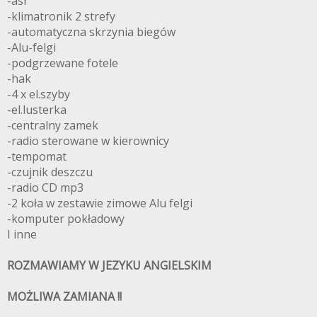
-asr
-klimatronik 2 strefy
-automatyczna skrzynia biegów
-Alu-felgi
-podgrzewane fotele
-hak
-4 x el.szyby
-el.lusterka
-centralny zamek
-radio sterowane w kierownicy
-tempomat
-czujnik deszczu
-radio CD mp3
-2 koła w zestawie zimowe Alu felgi
-komputer pokładowy
I inne
ROZMAWIAMY W JEZYKU ANGIELSKIM
MOŻLIWA ZAMIANA !!