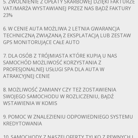
5. ZWOLNIENIE Z OPŁATY SKARBOWEJ DZIĘKI FAKTURZE
VAT/MARŻA WYSTAWIANEJ PRZEZ NAS BĄDŹ FAKTURY
23%
6. W CENIE AUTA MOŻLIWA 2 LETNIA GWARANCJA
TECHNICZNĄ ZWIĄZANĄ Z EKSPLATACJĄ LUB ZESTAW
GPS MONITORUJĄCE CAŁE AUTO
7. DLA OSÓB Z TRÓJMIASTA KTÓRE KUPIĄ U NAS
SAMOCHÓD MOŻLIWOŚĆ KORZYSTANIA Z
PROFESJONALNEJ USŁUGI SPA DLA AUTA W
ATRAKCYJNEJ CENIE
8. MOŻLIWOŚĆ ZAMIANY CZY TEŻ ZOSTAWIENIA
SWOJEGO SAMOCHODU W ROZLICZENIU, BĄDŹ
WSTAWIENIA W KOMIS
9. POMOC W ZNALEZIENIU ODPOWIEDNIEGO SYSTEMU
KREDYTOWANIA
10. SAMOCHODY Z NASZEJ OFERTY TYLKO Z PEWNYCH I