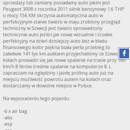
sprzedaży lub zamiany posiadamy auto jakim jest
Peugeot 3008 z rocznika 2011 silnik benzynowy 1.6 THP
o mocy 156 KM skrzynia automatyczna auto w
perfekcyjnym stanie świeżo w maju zrobiony przegląd
techniczny w Szwecji jest świeżo sprowadzony
technicznie auto jeździ jak nowe wizualnie i środek
perfekcyjny na dzień dzisiejszy auto bez w kładu
finansowego kolor piękna biała perła przebieg to
zaledwie 141 tys km autkiem przyjechaliśmy ze Szwecji na
kołach prowadzi się jak nowe spalanie na trasie przy 160
km/h 8 litrów średnie spalanie na komputerze 8. L
zapraszam na oględziny i jazdę próbną auto już na
miejscu możliwość powrotu autem na kołach oraz
dostarczamy w dowolne miejsce w Polsce.
Na wyposażeniu tego pojazdu :
-6 x air bag
-abs
-esp