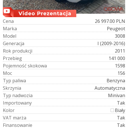
C
e
n
a
26 997.00 PLN
M
a
r
k
a
Peugeot
M
o
d
e
l
3008
G
e
n
e
r
a
c
j
a
I (2009-2016)
R
o
k
p
r
o
d
u
k
c
j
i
2011
P
r
z
e
b
i
e
g
141 000
P
o
j
e
m
n
o
ś
ć
s
k
o
k
o
w
a
1598
M
o
c
156
T
y
p
p
a
l
i
w
a
Benzyna
S
k
r
z
y
n
i
a
Automatyczna
T
y
p
n
a
d
w
o
z
i
a
Minivan
I
m
p
o
r
t
o
w
a
n
y
Tak
K
o
l
o
r
Biały
V
A
T
m
a
r
ż
a
Tak
F
i
n
a
n
s
o
w
a
n
i
e
Tak