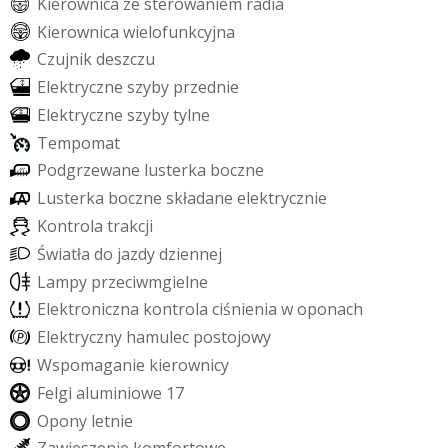
K
i
e
r
o
w
n
i
c
a
z
e
s
t
e
r
o
w
a
n
i
e
m
r
a
d
i
a
K
i
e
r
o
w
n
i
c
a
w
i
e
l
o
f
u
n
k
c
y
j
n
a
C
z
u
j
n
i
k
d
e
s
z
c
z
u
E
l
e
k
t
r
y
c
z
n
e
s
z
y
b
y
p
r
z
e
d
n
i
e
E
l
e
k
t
r
y
c
z
n
e
s
z
y
b
y
t
y
l
n
e
T
e
m
p
o
m
a
t
P
o
d
g
r
z
e
w
a
n
e
l
u
s
t
e
r
k
a
b
o
c
z
n
e
L
u
s
t
e
r
k
a
b
o
c
z
n
e
s
k
ł
a
d
a
n
e
e
l
e
k
t
r
y
c
z
n
i
e
K
o
n
t
r
o
l
a
t
r
a
k
c
j
i
Ś
w
i
a
t
ł
a
d
o
j
a
z
d
y
d
z
i
e
n
n
e
j
L
a
m
p
y
p
r
z
e
c
i
w
m
g
i
e
l
n
e
E
l
e
k
t
r
o
n
i
c
z
n
a
k
o
n
t
r
o
l
a
c
i
ś
n
i
e
n
i
a
w
o
p
o
n
a
c
h
E
l
e
k
t
r
y
c
z
n
y
h
a
m
u
l
e
c
p
o
s
t
o
j
o
w
y
W
s
p
o
m
a
g
a
n
i
e
k
i
e
r
o
w
n
i
c
y
F
e
l
g
i
a
l
u
m
i
n
i
o
w
e
1
7
O
p
o
n
y
l
e
t
n
i
e