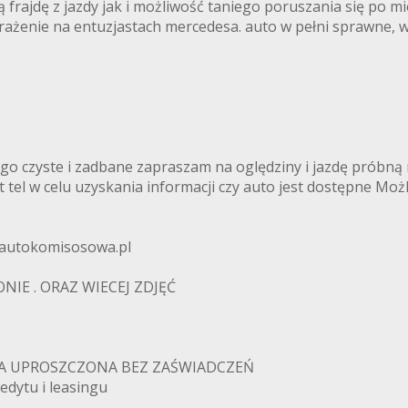
frajdę z jazdy jak i możliwość taniego poruszania się po mi
ażenie na entuzjastach mercedesa. auto w pełni sprawne, w
go czyste i zadbane zapraszam na oględziny i jazdę próbn
 tel w celu uzyskania informacji czy auto jest dostępne Mo
utokomisosowa.pl
NIE . ORAZ WIECEJ ZDJĘĆ
A UPROSZCZONA BEZ ZAŚWIADCZEŃ
dytu i leasingu