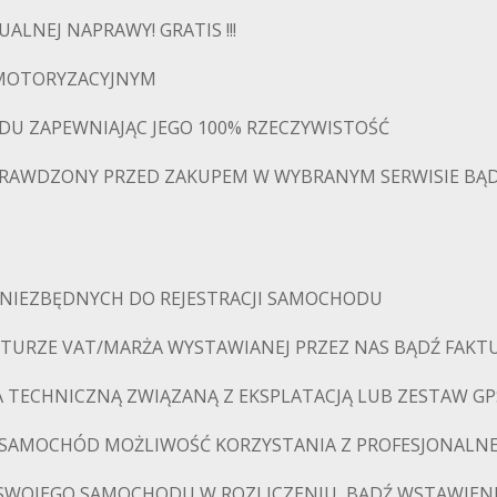
ALNEJ NAPRAWY! GRATIS !!!
U MOTORYZACYJNYM
DU ZAPEWNIAJĄC JEGO 100% RZECZYWISTOŚĆ
PRAWDZONY PRZED ZAKUPEM W WYBRANYM SERWISIE BĄD
NIEZBĘDNYCH DO REJESTRACJI SAMOCHODU
AKTURZE VAT/MARŻA WYSTAWIANEJ PRZEZ NAS BĄDŹ FAKT
JA TECHNICZNĄ ZWIĄZANĄ Z EKSPLATACJĄ LUB ZESTAW G
S SAMOCHÓD MOŻLIWOŚĆ KORZYSTANIA Z PROFESJONALNEJ
 SWOJEGO SAMOCHODU W ROZLICZENIU, BĄDŹ WSTAWIEN