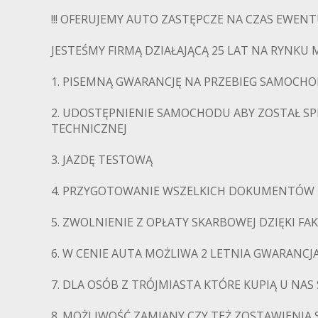
!!! OFERUJEMY AUTO ZASTĘPCZE NA CZAS EWENTU
JESTEŚMY FIRMĄ DZIAŁAJĄCĄ 25 LAT NA RYNK
1. PISEMNĄ GWARANCJĘ NA PRZEBIEG SAMOCHO
2. UDOSTĘPNIENIE SAMOCHODU ABY ZOSTAŁ S
TECHNICZNEJ
3. JAZDĘ TESTOWĄ
4. PRZYGOTOWANIE WSZELKICH DOKUMENTÓW 
5. ZWOLNIENIE Z OPŁATY SKARBOWEJ DZIĘKI F
6. W CENIE AUTA MOŻLIWA 2 LETNIA GWARANC
7. DLA OSÓB Z TRÓJMIASTA KTÓRE KUPIĄ U NA
8. MOŻLIWOŚĆ ZAMIANY CZY TEŻ ZOSTAWIENIA