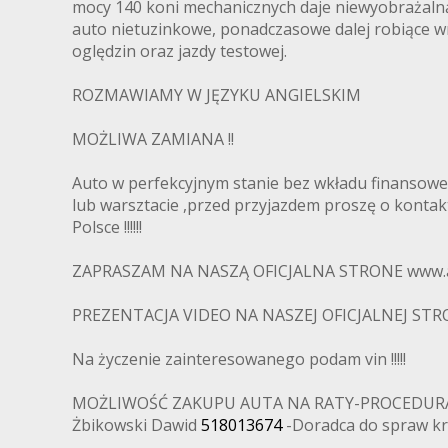
mocy 140 koni mechanicznych daje niewyobrażalną 
auto nietuzinkowe, ponadczasowe dalej robiące wr
oględzin oraz jazdy testowej.
ROZMAWIAMY W JĘZYKU ANGIELSKIM
MOŻLIWA ZAMIANA !!
Auto w perfekcyjnym stanie bez wkładu finansowe
lub warsztacie ,przed przyjazdem proszę o kontakt
Polsce !!!!!!
ZAPRASZAM NA NASZĄ OFICJALNA STRONE www.a
PREZENTACJA VIDEO NA NASZEJ OFICJALNEJ STRO
Na życzenie zainteresowanego podam vin !!!!!
MOŻLIWOŚĆ ZAKUPU AUTA NA RATY-PROCEDUR
Żbikowski Dawid
518013674
-Doradca do spraw kre