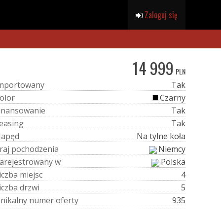
Zaloguj się
14 999
PLN
m
p
o
r
t
o
w
a
n
y
Tak
o
l
o
r
Czarny
i
n
a
n
s
o
w
a
n
i
e
Tak
e
a
s
i
n
g
Tak
N
a
p
ę
d
Na tylne koła
r
a
j
p
o
c
h
o
d
z
e
n
i
a
Niemcy
a
r
e
j
e
s
t
r
o
w
a
n
y
w
Polska
i
c
z
b
a
m
i
e
j
s
c
4
i
c
z
b
a
d
r
z
w
i
5
U
n
i
k
a
l
n
y
n
u
m
e
r
o
f
e
r
t
y
935