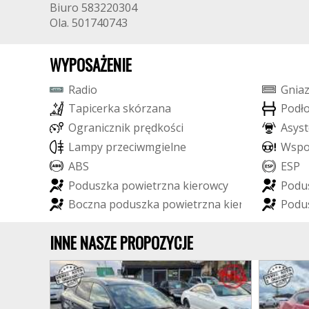
Biuro 583220304
Ola. 501740743
WYPOSAŻENIE
R
a
d
i
o
G
n
i
a
T
a
p
i
c
e
r
k
a
s
k
ó
r
z
a
n
a
P
o
d
ł
O
g
r
a
n
i
c
z
n
i
k
p
r
ę
d
k
o
ś
c
i
A
s
y
s
t
L
a
m
p
y
p
r
z
e
c
i
w
m
g
i
e
l
n
e
W
s
p
A
B
S
E
S
P
P
o
d
u
s
z
k
a
p
o
w
i
e
t
r
z
n
a
k
i
e
r
o
w
c
y
P
o
d
u
B
o
c
z
n
a
p
o
d
u
s
z
k
a
p
o
w
i
e
t
r
z
n
a
k
i
e
r
o
w
c
y
P
o
d
u
INNE NASZE PROPOZYCJE