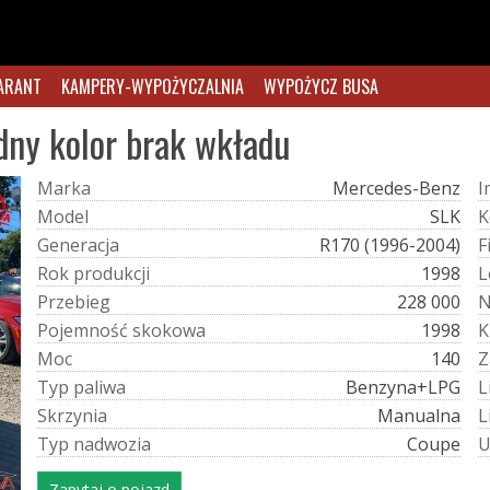
ARANT
KAMPERY-WYPOŻYCZALNIA
WYPOŻYCZ BUSA
dny kolor brak wkładu
M
a
r
k
a
Mercedes-Benz
I
M
o
d
e
l
SLK
K
G
e
n
e
r
a
c
j
a
R170 (1996-2004)
F
R
o
k
p
r
o
d
u
k
c
j
i
1998
L
P
r
z
e
b
i
e
g
228 000
P
o
j
e
m
n
o
ś
ć
s
k
o
k
o
w
a
1998
K
M
o
c
140
Z
T
y
p
p
a
l
i
w
a
Benzyna+LPG
L
S
k
r
z
y
n
i
a
Manualna
L
T
y
p
n
a
d
w
o
z
i
a
Coupe
Zapytaj o pojazd