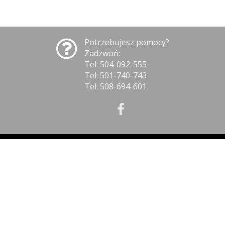
Potrzebujesz pomocy?
Zadzwoń:
Tel: 504-092-555
Tel: 501-740-743
Tel: 508-694-601
INFORMACJE
Polityka prywatności
Polityka cookies
Klauzula informacyjna RODO
Reklamacje